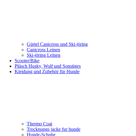
Gürtel Canicross und Ski-jöring
Canicross Leinen
Ski-jöring Leinen
Scooter/Bike
Plüsch Husky, Wolf und Sonstiges
Kleidung und Zubehör für Hunde
Thermo Coat
Trocknungs jacke fur hunde
Hunde-Schuhe