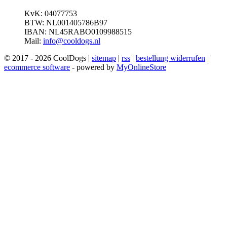
KvK: 04077753
BTW: NL001405786B97
IBAN: NL45RABO0109988515
Mail:
info@cooldogs.nl
© 2017 - 2026 CoolDogs |
sitemap
|
rss
|
bestellung widerrufen
|
ecommerce software
- powered by
MyOnlineStore