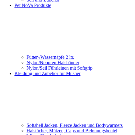
Pet NöVa Produkte
Fütter-/Wassernäpfe 2 ltr.
Nylon/Neopren Halsbänder
Nylon/Seil Führleinen mit Softgrip
Kleidung und Zubehör für Musher
Softshell Jacken, Fleece Jacken und Bodywarmers
Halstücher, Mützen, Caps und Belonungsbeutel